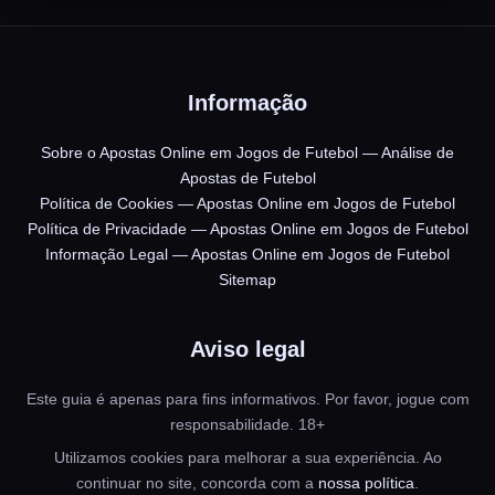
Informação
Sobre o Apostas Online em Jogos de Futebol — Análise de
Apostas de Futebol
Política de Cookies — Apostas Online em Jogos de Futebol
Política de Privacidade — Apostas Online em Jogos de Futebol
Informação Legal — Apostas Online em Jogos de Futebol
Sitemap
Aviso legal
Este guia é apenas para fins informativos. Por favor, jogue com
responsabilidade. 18+
Utilizamos cookies para melhorar a sua experiência. Ao
continuar no site, concorda com a
nossa política
.