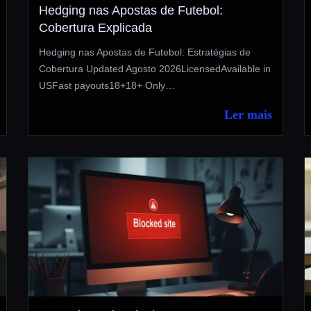
Hedging nas Apostas de Futebol:
Cobertura Explicada
Hedging nas Apostas de Futebol: Estratégias de
Cobertura Updated Agosto 2026LicensedAvailable in
USFast payouts18+18+ Only…
Ler mais