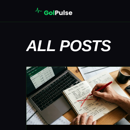
ALL POSTS