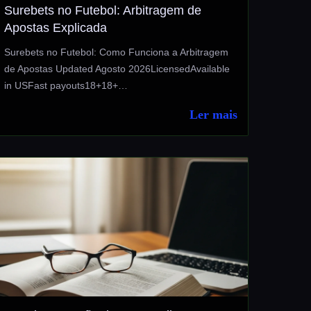
Surebets no Futebol: Arbitragem de
Apostas Explicada
Surebets no Futebol: Como Funciona a Arbitragem
de Apostas Updated Agosto 2026LicensedAvailable
in USFast payouts18+18+…
Ler mais