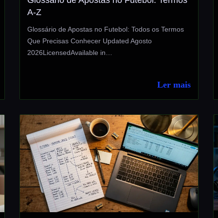
Glossário de Apostas no Futebol: Termos
A-Z
Glossário de Apostas no Futebol: Todos os Termos
Que Precisas Conhecer Updated Agosto
2026LicensedAvailable in…
Ler mais