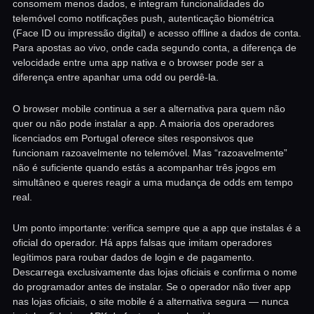
consomem menos dados, e integram funcionalidades do
telemóvel como notificações push, autenticação biométrica
(Face ID ou impressão digital) e acesso offline a dados de conta.
Para apostas ao vivo, onde cada segundo conta, a diferença de
velocidade entre uma app nativa e o browser pode ser a
diferença entre apanhar uma odd ou perdê-la.
O browser mobile continua a ser a alternativa para quem não
quer ou não pode instalar a app. A maioria dos operadores
licenciados em Portugal oferece sites responsivos que
funcionam razoavelmente no telemóvel. Mas “razoavelmente”
não é suficiente quando estás a acompanhar três jogos em
simultâneo e queres reagir a uma mudança de odds em tempo
real.
Um ponto importante: verifica sempre que a app que instalas é a
oficial do operador. Há apps falsas que imitam operadores
legítimos para roubar dados de login e de pagamento.
Descarrega exclusivamente das lojas oficiais e confirma o nome
do programador antes de instalar. Se o operador não tiver app
nas lojas oficiais, o site mobile é a alternativa segura — nunca