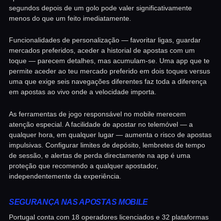
segundos depois de um golo pode valer significativamente
menos do que um feito imediatamente.
Funcionalidades de personalização — favoritar ligas, guardar
mercados preferidos, aceder a historial de apostas com um
toque — parecem detalhes, mas acumulam-se. Uma app que te
permite aceder ao teu mercado preferido em dois toques versus
uma que exige seis navegações diferentes faz toda a diferença
em apostas ao vivo onde a velocidade importa.
As ferramentas de jogo responsável no mobile merecem
atenção especial. A facilidade de apostar no telemóvel — a
qualquer hora, em qualquer lugar — aumenta o risco de apostas
impulsivas. Configurar limites de depósito, lembretes de tempo
de sessão, e alertas de perda directamente na app é uma
proteção que recomendo a qualquer apostador,
independentemente da experiência.
SEGURANÇA NAS APOSTAS MOBILE
Portugal conta com 18 operadores licenciados e 32 plataformas