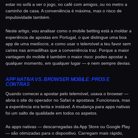
estar no sofá a ver o jogo, no café com amigos, ou no metro a
caminho de casa. A conveniência é máxima, mas o risco de
impulsividade também.
Neste artigo, vou analisar como o mobile betting está a moldar a
experiência de apostas em Portugal, o que distingue uma boa
app de uma medíocre, e como usar o telemóvel a teu favor sem
caíres nas armadilhas que a conveniência traz. Porque a maior
vantagem do mobile é também o maior risco: podes apostar a
qualquer momento, em qualquer lugar — e nem sempre devias.
APP NATIVA VS. BROWSER MOBILE: PRÓS E
CONTRAS
Quando comecei a apostar pelo telemóvel, usava o browser —
abria o site do operador no Safari e apostava. Funcionava, mas
a experiência era lenta e instável. A mudança para apps nativas
foi um salto de qualidade em todos os aspetos.
As apps nativas — descarregadas da App Store ou Google Play
— são otimizadas para o dispositivo. Carregam mais rápido,