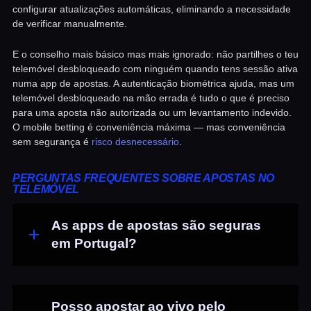
configurar atualizações automáticas, eliminando a necessidade
de verificar manualmente.
E o conselho mais básico mas mais ignorado: não partilhes o teu
telemóvel desbloqueado com ninguém quando tens sessão ativa
numa app de apostas. A autenticação biométrica ajuda, mas um
telemóvel desbloqueado na mão errada é tudo o que é preciso
para uma aposta não autorizada ou um levantamento indevido.
O mobile betting é conveniência máxima — mas conveniência
sem segurança é
risco desnecessário
.
PERGUNTAS FREQUENTES SOBRE APOSTAS NO
TELEMÓVEL
As apps de apostas são seguras
em Portugal?
Posso apostar ao vivo pelo