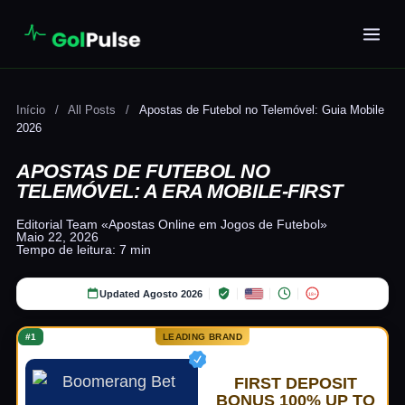
Início
/
All Posts
/
Apostas de Futebol no Telemóvel: Guia Mobile
2026
APOSTAS DE FUTEBOL NO
TELEMÓVEL: A ERA MOBILE-FIRST
Editorial Team «Apostas Online em Jogos de Futebol»
Maio 22, 2026
Tempo de leitura: 7 min
Updated Agosto 2026
18+
#1
LEADING BRAND
FIRST DEPOSIT
BONUS 100% UP TO