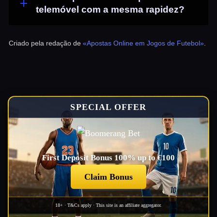
telemóvel com a mesma rapidez?
Criado pela redação de
«Apostas Online em Jogos de Futebol»
.
SPECIAL OFFER
First Deposit Bonus 100% up to €100
Claim Bonus
18+ · T&Cs apply · This site is an affiliate aggregator.